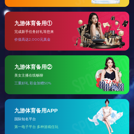
2025-05-23
不仅仅是装修设计，更是系统化定制空间服务商
免费获得金博大全案策划+落地服务计划书
金博大能够帮助您
市场调研：分析竞争对手+锁定目标消费群体
市场定位：挖掘IP文化+项目核心竞争力
成本控制：在投资范围内将资金配比优势最大化
VI导视：从平面到立体空间的完美统一