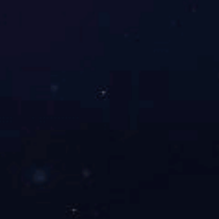
金博大承诺：您的隐私将被严格保密
河南省郑州市郑东新区正商建正东方中心A座23层
Floor 23, Block A, Jianzheng Oriental Center, Zhengdong New District,
Zhengzhou City, Henan Province
Tel : 0371-63355685
（24小时热线）
E-mail：jbdzsjt@163.com
Copyright © 2003-2021 www.cvxinviec.com 开云手机网登入有限公司 版权所有
豫ICP备11007330号-1