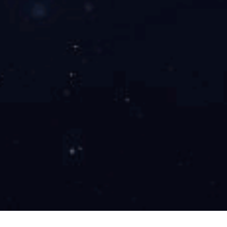
Tel : 0371-63355685
（24小时热线）
E-mail：jbdzsjt@163.com
Copyright © 2003-2021 www.cvxinviec.com 开云手机网登入有限公司 版权所有
豫ICP备11007330号-1
（扫码关注公众号）
（扫码关注抖音号）
华体会手机网页版
|
华体会体育
|
乐鱼在线
|
mk中国官网入口_MK（中国）
|
开云体
育直播APP | 手机观看
|
开云手机平台_开云(中国)
|
九游体育(中国)官方网站
|
星空电