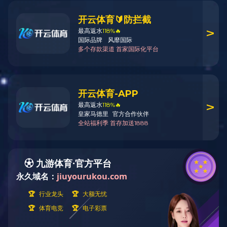
工程地点：河南省郑州市金水区龙翔四街2号金融智谷4号楼6楼
采购单位：华能贵诚信托有限公司
供应商：开云手机网登入有限公司
合同价：壹佰零叁万贰仟捌佰陆拾捌元柒角陆分
（￥1032868.76元）
华能贵诚河南分部办公室装修设计效果图完整版方案（点击查
看）