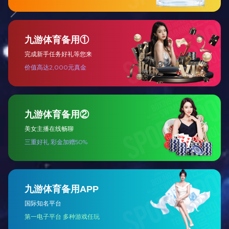
中标|贺金博大建筑装饰中标一厂技术北
楼装饰工程
2025-05-23
中标|贺金博大建筑装饰中标平顶山电子
半导体产业园装修
2025-05-22
不仅仅是装修设计，更是系统化定制空间服务商
免费获得金博大全案策划+落地服务计划书