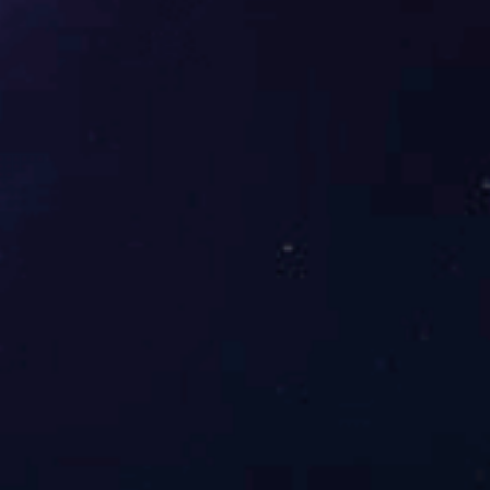
您的需求：
王先生
186****8866
5分钟前
李女士
130****6650
3分钟前
王先生
186****8866
5分钟前
李女士
130****6650
3分钟前
金博大承诺：您的隐私将被严格保密